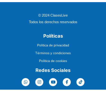
© 2024 ClasesLive
Todos los derechos reservados
Políticas
Política de privacidad
Términos y condiciones
Política de cookies
Redes Sociales
W
I
Y
F
T
h
n
o
a
i
a
s
u
c
k
t
t
t
e
t
s
a
u
b
o
a
g
b
o
k
Contactos
p
r
e
o