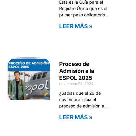
Esta es la Guía para el
Registro Único que es el
primer paso obligatorio
para quienes desean
LEER MÁS »
postularse a
universidades públicas,
institutos superiores,
conservatorios y carreras
focalizadas como Policía,
FAE, Naval y ESMIL en
Proceso de
Ecuador. Aunque
Admisión a la
completar este registro
ESPOL 2025
no garantiza el ingreso,
noviembre 24, 2024
es indispensable para
participar en el proceso
¿Sabías que el 26 de
noviembre inicia el
proceso de admisión a la
ESPOL 2025? Las fechas
LEER MÁS »
están más cerca de lo
que imaginas, y miles de
estudiantes ya están